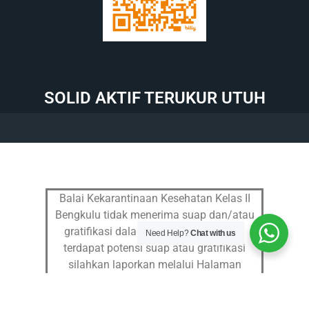
SOLID AKTIF TERUKUR UTUH
Balai Kekarantinaan Kesehatan Kelas II
Bengkulu tidak menerima suap dan/atau
gratifikasi dalam bentuk apapun.Jika
Need Help?
Chat with us
terdapat potensi suap atau gratifikasi
silahkan laporkan melalui Halaman
Pengaduan
dan Hub : 082299997652