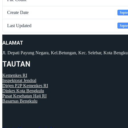
Create Date
Septe
Last Updated
Septe
ALAMAT
Jl. Depati Payung Negara, Kel.Betungan, Kec. Selebar, Kota Bengk
TAUTAN
Kemenkes RI
Inspektorat Jendral
Dirjen P2P Kemenkes RI
Dinkes Kota Bengkulu
Pusat Kesehatan Haji RI
Basarnas Bengkulu