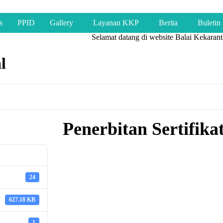
s
PPID
Gallery
Layanan KKP
Berita
Buletin
Selamat datang di website Balai Kekaranti
l
Penerbitan Sertifik
24
627.18 KB
1