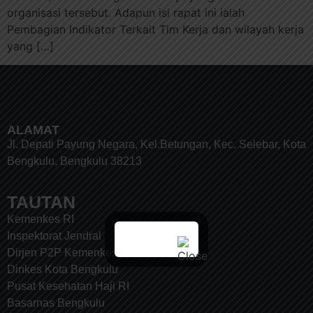
organisasi tersebut. Adapun isi rapat ini ialah
Pembagian Indikator Terkait Tim Kerja dan wilayah kerja
yang […]
ALAMAT
Jl. Depati Payung Negara, Kel.Betungan, Kec. Selebar, Kota
Bengkulu, Bengkulu 38213
TAUTAN
Kemenkes RI
Inspektorat Jendral
Dirjen P2P Kemenkes RI
Dinkes Kota Bengkulu
Pusat Kesehatan Haji RI
Basarnas Bengkulu