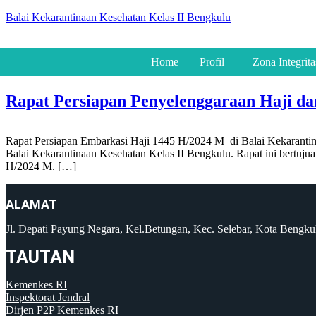
Balai Kekarantinaan Kesehatan Kelas II Bengkulu
Home
Profil
Zona Integrita
Rapat Persiapan Penyelenggaraan Haji 
Rapat Persiapan Embarkasi Haji 1445 H/2024 M di Balai Kekarantina
Balai Kekarantinaan Kesehatan Kelas II Bengkulu. Rapat ini bertuj
H/2024 M. […]
ALAMAT
Jl. Depati Payung Negara, Kel.Betungan, Kec. Selebar, Kota Bengk
TAUTAN
Kemenkes RI
Inspektorat Jendral
Dirjen P2P Kemenkes RI