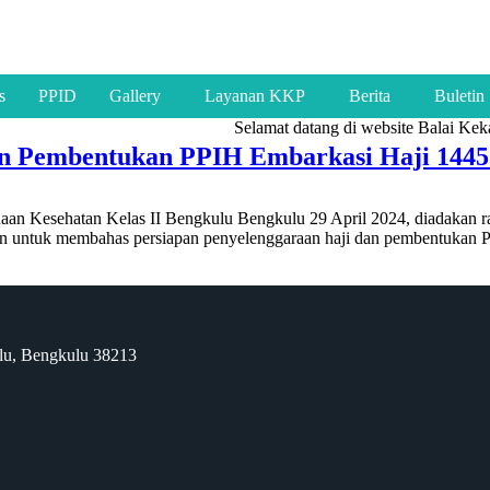
s
PPID
Gallery
Layanan KKP
Berita
Buletin
Selamat datang di website Balai Kekar
dan Pembentukan PPIH Embarkasi Haji 144
an Kesehatan Kelas II Bengkulu Bengkulu 29 April 2024, diadakan ra
uan untuk membahas persiapan penyelenggaraan haji dan pembentukan P
ulu, Bengkulu 38213