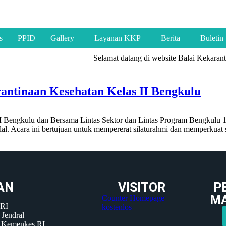
s
PPID
Gallery
Layanan KKP
Berita
Buletin
Selamat datang di website Balai Kekaranti
rantinaan Kesehatan Kelas II Bengkulu
 II Bengkulu dan Bersama Lintas Sektor dan Lintas Program Bengkulu 
al. Acara ini bertujuan untuk mempererat silaturahmi dan memperkuat
AN
VISITOR
P
M
Counter Homepage
 RI
kostenlos
 Jendral
P Kemenkes RI