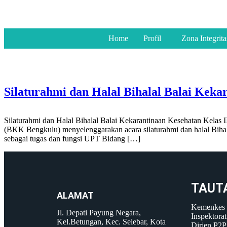
Home
Profil
Zona Integrita
Silaturahmi dan Halal Bihalal Balai Keka
Silaturahmi dan Halal Bihalal Balai Kekarantinaan Kesehatan Kelas
(BKK Bengkulu) menyelenggarakan acara silaturahmi dan halal Bihal
sebagai tugas dan fungsi UPT Bidang […]
TAUT
ALAMAT
Kemenkes
Jl. Depati Payung Negara,
Inspektorat
Kel.Betungan, Kec. Selebar, Kota
Dirjen P2