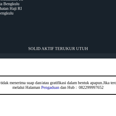
ta Bengkulu
hatan Haji RI
Bengkulu
SOLID AKTIF TERUKUR UTUH
dak menerima suap dan/atau gratifikasi dalam bentuk apapun.Jika terda
melalui Halaman
Pengaduan
dan Hub : 082299997652