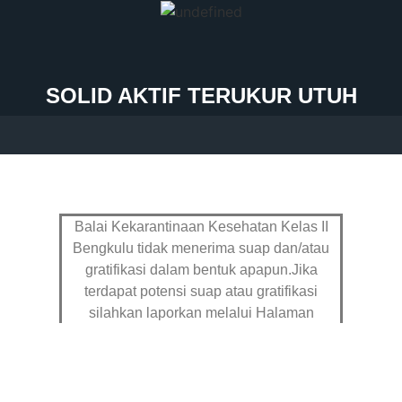
SOLID AKTIF TERUKUR UTUH
Balai Kekarantinaan Kesehatan Kelas II
Bengkulu tidak menerima suap dan/atau
gratifikasi dalam bentuk apapun.Jika
terdapat potensi suap atau gratifikasi
silahkan laporkan melalui Halaman
Pengaduan
dan Hub : 082299997652