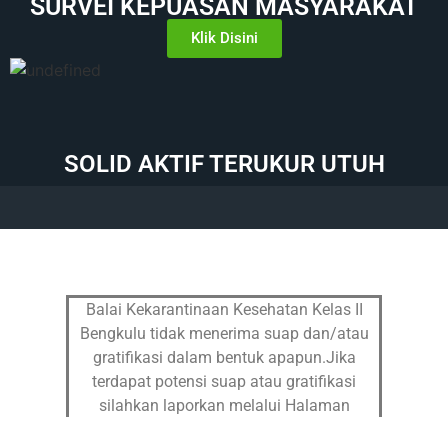
SURVEI KEPUASAN MASYARAKAT
Klik Disini
SOLID AKTIF TERUKUR UTUH
Balai Kekarantinaan Kesehatan Kelas II
Bengkulu tidak menerima suap dan/atau
gratifikasi dalam bentuk apapun.Jika
terdapat potensi suap atau gratifikasi
silahkan laporkan melalui Halaman
Pengaduan
dan Hub : 082299997652