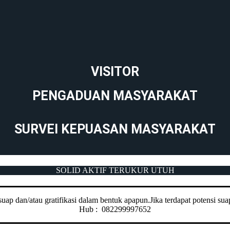
VISITOR
PENGADUAN MASYARAKAT
SURVEI KEPUASAN MASYARAKAT
SOLID AKTIF TERUKUR UTUH
ap dan/atau gratifikasi dalam bentuk apapun.Jika terdapat potensi suap
Hub : 082299997652