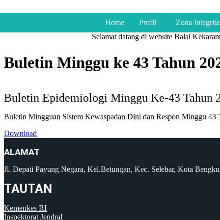
Home
Profil
Zona Integrita
Selamat datang di website Balai Kekaranti
Buletin Minggu ke 43 Tahun 20
Buletin Epidemiologi Minggu Ke-43 Tahun 
Buletin Mingguan Sistem Kewaspadan Dini dan Respon Minggu 43 
Download
ALAMAT
Jl. Depati Payung Negara, Kel.Betungan, Kec. Selebar, Kota Bengk
TAUTAN
Kemenkes RI
Inspektorat Jendral