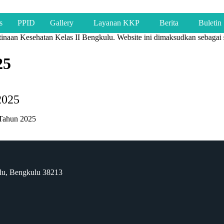
s
PPID
Gallery
Layanan KKP
Berita
Buletin
naan Kesehatan Kelas II Bengkulu. Website ini dimaksudkan sebagai s
25
2025
Tahun 2025
ulu, Bengkulu 38213