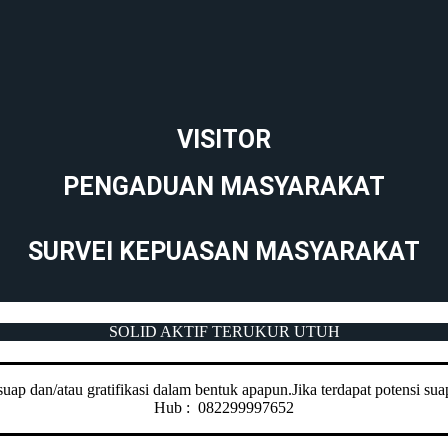
VISITOR
PENGADUAN MASYARAKAT
SURVEI KEPUASAN MASYARAKAT
SOLID AKTIF TERUKUR UTUH
ap dan/atau gratifikasi dalam bentuk apapun.Jika terdapat potensi suap
Hub : 082299997652