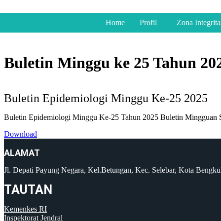
Home
Profil
Zona Integrita
Buletin Minggu ke 25 Tahun 20
Buletin Epidemiologi Minggu Ke-25 2025
Buletin Epidemiologi Minggu Ke-25 Tahun 2025 Buletin Mingguan 
Download
ALAMAT
Jl. Depati Payung Negara, Kel.Betungan, Kec. Selebar, Kota Bengk
TAUTAN
Kemenkes RI
Inspektorat Jendral