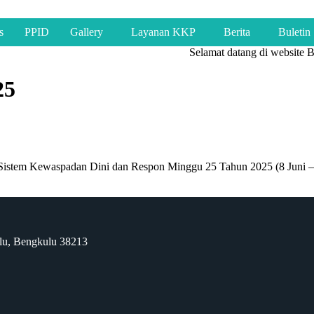
s
PPID
Gallery
Layanan KKP
Berita
Buletin
Selamat datang di website Ba
25
Sistem Kewaspadan Dini dan Respon Minggu 25 Tahun 2025 (8 Juni –
ulu, Bengkulu 38213