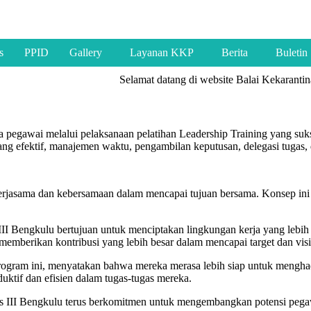
s
PPID
Gallery
Layanan KKP
Berita
Buletin
Selamat datang di website Balai Kekarantina
a pegawai melalui pelaksanaan pelatihan Leadership Training yang suk
g efektif, manajemen waktu, pengambilan keputusan, delegasi tugas, 
kerjasama dan kebersamaan dalam mencapai tujuan bersama. Konsep ini
 Bengkulu bertujuan untuk menciptakan lingkungan kerja yang lebih ef
 memberikan kontribusi yang lebih besar dalam mencapai target dan vi
 program ini, menyatakan bahwa mereka merasa lebih siap untuk mengh
duktif dan efisien dalam tugas-tugas mereka.
as III Bengkulu terus berkomitmen untuk mengembangkan potensi pegaw