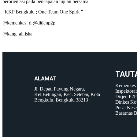
berorientasi pada pencapaian tujuan bersama.
“KKP Bengkulu ; One Team One Spirit ” !
.
@kemenkes_ri @ditjenp2p
.
@kang_ali.isha
.
TAUT
ALAMAT
Kemenkes
Jl. Depati Payung Negara,
Inspektorat
Kel.Betungan, Kec. Selebar, Kota
Dirjen P2
Bengkulu, Bengkulu 38213
Dinkes Ko
Pusat Kese
Basarnas 