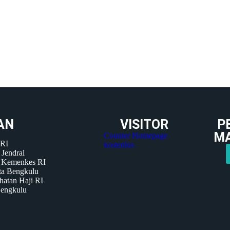
AN
VISITOR
P
M
Counter Homepage
 RI
kostenlos
 Jendral
P Kemenkes RI
ta Bengkulu
hatan Haji RI
Bengkulu