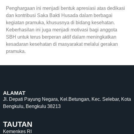
Penghargaan ini menjadi bentuk apresiasi atas dedikasi
dan kontribusi Saka Bakti Husada dalam berbagai
kegiatan pramuka, khususnya di bidang kesehatan.
Keberhasilan ini juga menjadi motivasi bagi anggota
SBH untuk terus berperan aktif dalam meningkatkan
kesadaran kesehatan di masyarakat melalui gerakan
pramuka.
ALAMAT
Jl. Depati Payung Negara, Kel.Betungan, Kec. Selebar, Kota
Bengkulu, Bengkulu 38213
TAUTAN
Kemenkes RI