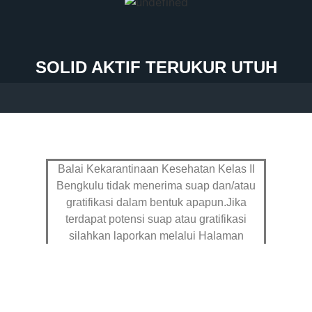
SOLID AKTIF TERUKUR UTUH
Balai Kekarantinaan Kesehatan Kelas II
Bengkulu tidak menerima suap dan/atau
gratifikasi dalam bentuk apapun.Jika
terdapat potensi suap atau gratifikasi
silahkan laporkan melalui Halaman
Pengaduan
dan Hub : 082299997652