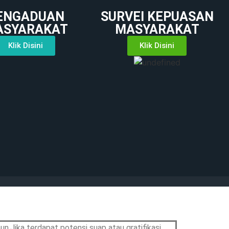
ENGADUAN
SURVEI KEPUASAN
ASYARAKAT
MASYARAKAT
Klik Disini
Klik Disini
n.Jika terdapat potensi suap atau gratifikasi