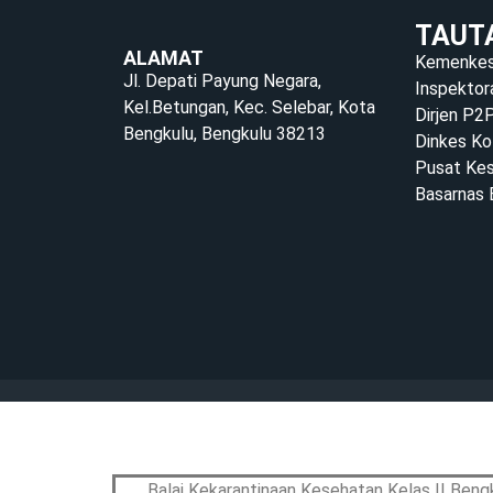
TAUT
ALAMAT
Kemenkes
Jl. Depati Payung Negara,
Inspektor
Kel.Betungan, Kec. Selebar, Kota
Dirjen P2
Bengkulu, Bengkulu 38213
Dinkes Ko
Pusat Kes
Basarnas 
Balai Kekarantinaan Kesehatan Kelas II Bengk