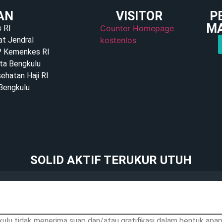
AN
VISITOR
P
M
 RI
Counter Homepage
at Jendral
kostenlos
P Kemenkes RI
ta Bengkulu
ehatan Haji RI
Bengkulu
SOLID AKTIF TERUKUR UTUH
ulu tidak menerima suap dan/atau gratifikasi dalam bentuk apapu