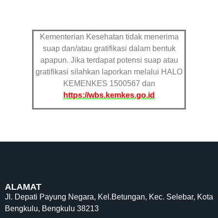
Kementerian Kesehatan tidak menerima
suap dan/atau gratifikasi dalam bentuk
apapun. Jika terdapat potensi suap atau
gratifikasi silahkan laporkan melalui HALO
KEMENKES 1500567 dan
https://wbs.kemkes.go.id
ALAMAT
Jl. Depati Payung Negara, Kel.Betungan, Kec. Selebar, Kota
Bengkulu, Bengkulu 38213