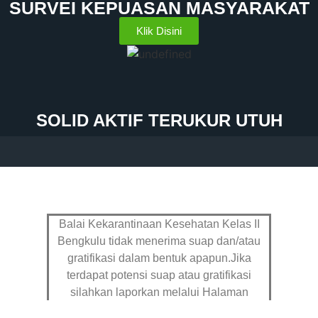
SURVEI KEPUASAN MASYARAKAT
Klik Disini
SOLID AKTIF TERUKUR UTUH
Balai Kekarantinaan Kesehatan Kelas II
Bengkulu tidak menerima suap dan/atau
gratifikasi dalam bentuk apapun.Jika
terdapat potensi suap atau gratifikasi
silahkan laporkan melalui Halaman
Pengaduan
dan Hub : 082299997652