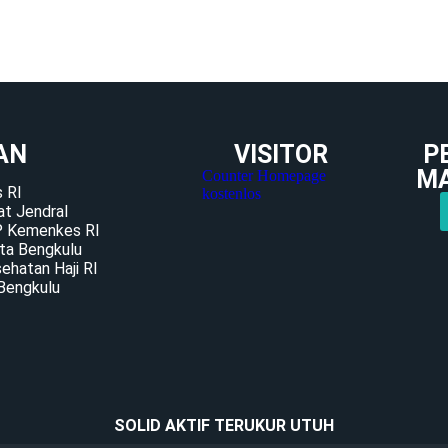
AN
VISITOR
P
M
Counter Homepage
 RI
kostenlos
at Jendral
P Kemenkes RI
ta Bengkulu
ehatan Haji RI
Bengkulu
SOLID AKTIF TERUKUR UTUH