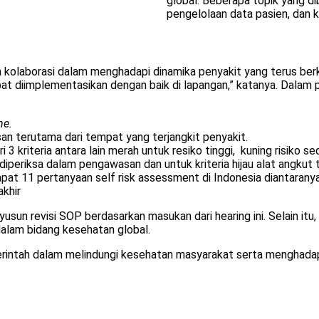
global. Beberapa topik yang d
pengelolaan data pasien, dan ko
kolaborasi dalam menghadapi dinamika penyakit yang terus be
dapat diimplementasikan dengan baik di lapangan,” katanya. Dalam
ne.
an terutama dari tempat yang terjangkit penyakit.
 kriteria antara lain merah untuk resiko tinggi, kuning risiko sed
diperiksa dalam pengawasan dan untuk kriteria hijau alat angkut 
at 11 pertanyaan self risk assessment di Indonesia diantaranya
khir
n revisi SOP berdasarkan masukan dari hearing ini. Selain itu,
alam bidang kesehatan global.
erintah dalam melindungi kesehatan masyarakat serta menghadap