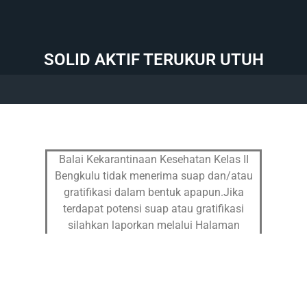
SOLID AKTIF TERUKUR UTUH
Balai Kekarantinaan Kesehatan Kelas II
Bengkulu tidak menerima suap dan/atau
gratifikasi dalam bentuk apapun.Jika
terdapat potensi suap atau gratifikasi
silahkan laporkan melalui Halaman
Pengaduan
dan Hub : 082299997652